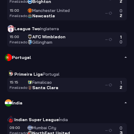
2
Brighton
Finalizado
Manchester United
15:00
0
—
2
Newcastle
Finalizado
League Two
Inglaterra
AFC Wimbledon
15:00
1
—
0
Gillingham
Finalizado
Portugal
Primeira Liga
Portugal
Famalicao
15:15
1
—
2
Santa Clara
Finalizado
Índia
Indian Super League
Índia
Mumbai City
09:00
0
—
3
NorthEast United
Finalizado