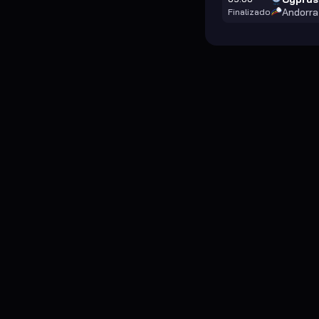
Andorra
Finalizado
Nossas previsões de apostas geradas por IA são fornecidas
apenas para fins de entretenimento. Não garantimos a
precisão nem o sucesso de quaisquer previsões. Aposte de