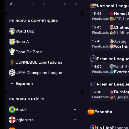
31
1
2
3
4
5
6
National Leagu
Hemel 
15:45
AFC Ho
Finalizado
PRINCIPAIS COMPETIÇÕES
Chelms
15:45
World Cup
St Alba
Finalizado
Aveley
Serie A
15:45
Worthi
Finalizado
Copa Do Brasil
Premier League
CONMEBOL Libertadores
West Br
14:00
Everto
Finalizado
UEFA Champions League
Expandir
Premier Leagu
Burnle
15:00
Sunderl
Finalizado
PRINCIPAIS PAÍSES
Brasil
Espanha
Inglaterra
La Liga
Espanha