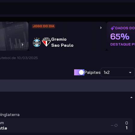
JOGO DO DIA
DADOS DO
65%
Gremio
DESTAQUE P
Sao Paulo
Futebol de 10/03/2025
Palpites
1x2
e
Inglaterra
am
0
—
1
tle