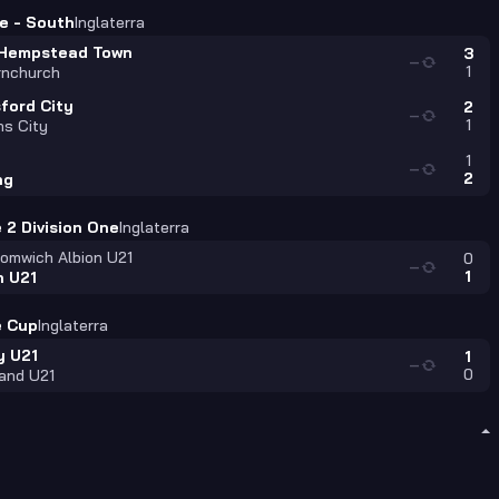
e - South
Inglaterra
Hempstead Town
3
—
1
rnchurch
ford City
2
—
1
ns City
1
—
2
ng
 2 Division One
Inglaterra
omwich Albion U21
0
—
1
n U21
e Cup
Inglaterra
y U21
1
—
0
and U21