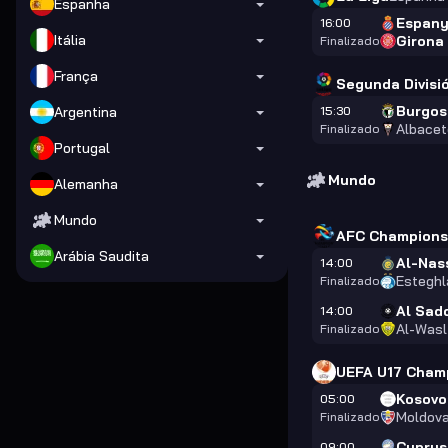
Espanha
Espany
16:00
Itália
Girona
Finalizado
França
Segunda Divisi
Burgos
Argentina
15:30
Albacet
Finalizado
Portugal
Mundo
Alemanha
Mundo
AFC Champions
Arábia Saudita
Al-Nas
14:00
Esteghl
Finalizado
Al Sad
14:00
Al-Wasl
Finalizado
UEFA U17 Champ
Kosovo
05:00
Moldov
Finalizado
Cyprus
09:00