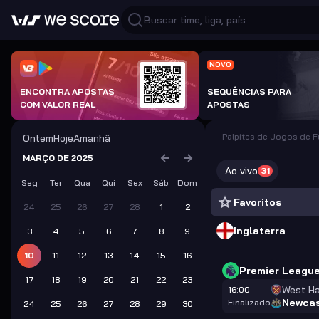
NOVO
ENCONTRA APOSTAS
SEQUÊNCIAS PARA
COM VALOR REAL
APOSTAS
Palpites de Jogos de 
Ontem
Hoje
Amanhã
MARÇO DE 2025
Ao vivo
31
Seg
Ter
Qua
Qui
Sex
Sáb
Dom
Favoritos
24
25
26
27
28
1
2
Inglaterra
3
4
5
6
7
8
9
10
11
12
13
14
15
16
Premier Leagu
17
18
19
20
21
22
23
West H
16:00
Newcas
Finalizado
24
25
26
27
28
29
30