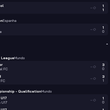
ol
1
—
1
ón
Espanha
1
—
0
e
 League
Mundo
sr
3
—
0
al FC
d
3
—
1
 FC
ionship - Qualification
Mundo
 U17
1
—
0
a U17
 U17