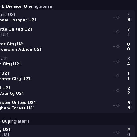
 2 Division One
Inglaterra
and U21
2
—
3
ham Hotspur U21
tle United U21
7
—
1
 U21
er City U21
0
—
0
romwich Albion U21
 U21
3
—
4
h City U21
 U21
1
—
1
ster City U21
l U21
2
—
2
County U21
ster United U21
3
—
3
gham Forest U21
e Cup
Inglaterra
y U21
2
—
0
 U21