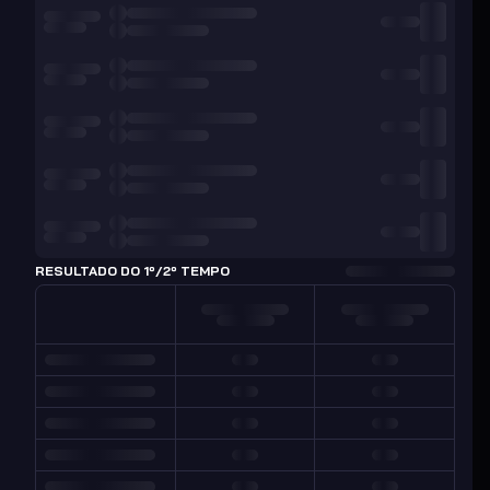
RESULTADO DO 1º/2º TEMPO