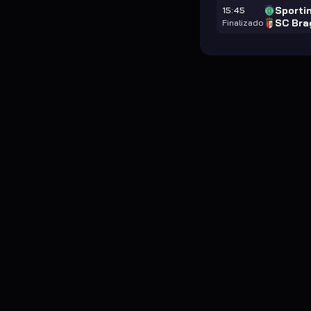
Sporti
15:45
SC Bra
Finalizado
Nossas previsões de apostas geradas por IA são fornecidas
apenas para fins de entretenimento. Não garantimos a