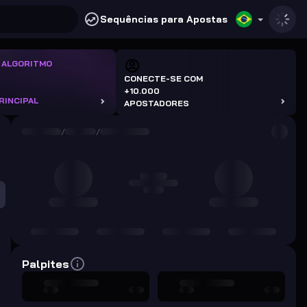
Sequências para Apostas
 ALGORITMO
CONECTE-SE COM
+10.000
RINCIPAL
APOSTADORES
/
/
Palpites