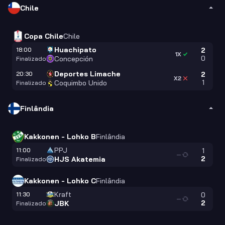
Chile
Copa Chile
Chile
Huachipato
18:00
2
1X
0
Concepción
Finalizado
Deportes Limache
20:30
2
X2
1
Coquimbo Unido
Finalizado
Finlândia
Kakkonen - Lohko B
Finlândia
PPJ
11:00
1
—
2
HJS Akatemia
Finalizado
Kakkonen - Lohko C
Finlândia
Kraft
11:30
0
—
2
JBK
Finalizado