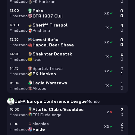
0
FK Partizan
Finalizado
Paks
13:00
0
X2
0
CFR 1907 Cluj
Finalizado
Sheriff Tiraspol
13:00
4
1X
0
Prishtina
Finalizado
Levski Sofia
13:30
0
X2
0
Hapoel Beer Sheva
Finalizado
Shakhtar Donetsk
14:00
6
1X
0
Ilves
Finalizado
Spartak Trnava
14:15
0
X2
1
BK Hacken
Finalizado
Legia Warszawa
15:00
1
1X
0
Aktobe
Finalizado
UEFA Europa Conference League
Mundo
Atlètic Club d'Escaldes
10:00
2
2
0
F91 Dudelange
Finalizado
Magpies
11:00
2
X2
3
Paide
Finalizado