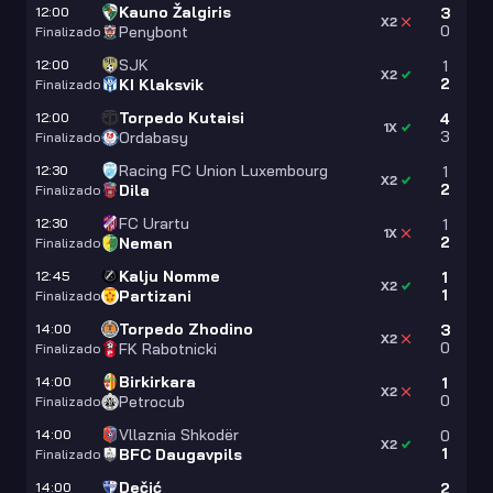
Kauno Žalgiris
12:00
3
X2
0
Penybont
Finalizado
SJK
12:00
1
X2
2
KI Klaksvik
Finalizado
Torpedo Kutaisi
12:00
4
1X
3
Ordabasy
Finalizado
Racing FC Union Luxembourg
12:30
1
X2
2
Dila
Finalizado
FC Urartu
12:30
1
1X
2
Neman
Finalizado
Kalju Nomme
12:45
1
X2
1
Partizani
Finalizado
Torpedo Zhodino
14:00
3
X2
0
FK Rabotnicki
Finalizado
Birkirkara
14:00
1
X2
0
Petrocub
Finalizado
Vllaznia Shkodër
14:00
0
X2
1
BFC Daugavpils
Finalizado
Dečić
14:00
2