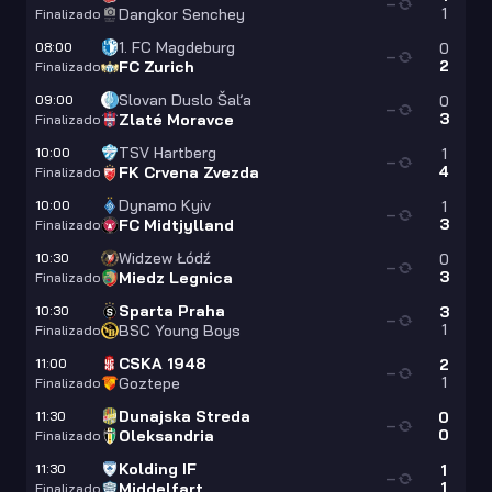
—
1
Dangkor Senchey
Finalizado
1. FC Magdeburg
08:00
0
—
2
FC Zurich
Finalizado
Slovan Duslo Šaľa
09:00
0
—
3
Zlaté Moravce
Finalizado
TSV Hartberg
10:00
1
—
4
FK Crvena Zvezda
Finalizado
Dynamo Kyiv
10:00
1
—
3
FC Midtjylland
Finalizado
Widzew Łódź
10:30
0
—
3
Miedz Legnica
Finalizado
Sparta Praha
10:30
3
—
1
BSC Young Boys
Finalizado
CSKA 1948
11:00
2
—
1
Goztepe
Finalizado
Dunajska Streda
11:30
0
—
0
Oleksandria
Finalizado
Kolding IF
11:30
1
—
1
Middelfart
Finalizado