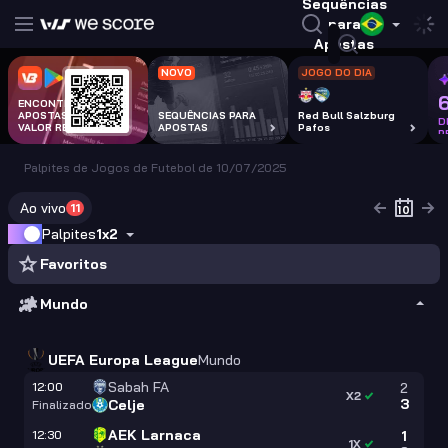
Sequências
para
Apostas
NOVO
JOGO DO DIA
ENCONTRA
APOSTAS COM
SEQUÊNCIAS PARA
Red Bull Salzburg
D
VALOR REAL
APOSTAS
Pafos
P
Palpites de Jogos de Futebol de 10/07/2025
Ao vivo
11
Palpites
1x2
Favoritos
Mundo
UEFA Europa League
Mundo
Sabah FA
12:00
2
X2
3
Celje
Finalizado
AEK Larnaca
12:30
1
1X