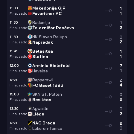
Makedonija GjP
11:30
1
—
1
Favoritner AC
Finalizado
Radomlje
11:30
1
—
2
Železničar Pančevo
Finalizado
NK Slaven Belupo
11:30
0
—
2
Napredak
Finalizado
Belasitsa
11:45
1
—
1
Slatina
Finalizado
Arminia Bielefeld
12:00
7
—
1
Havelse
Finalizado
Rapperswil
12:30
2
—
4
FC Basel 1893
Finalizado
SKN ST. Polten
13:00
0
—
2
Besiktas
Finalizado
Aywaille
13:30
0
—
3
Liège
Finalizado
NAC Breda
13:30
2
—
0
Lokeren-Temse
Finalizado