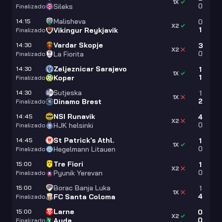
1X
0
Sileks
Finalizado
Malisheva
14:15
0
X2
1
Vikingur Reykjavik
Finalizado
Vardar Skopje
14:30
3
X2
0
La Fiorita
Finalizado
Zeljeznicar Sarajevo
14:30
1
1X
1
Koper
Finalizado
Sutjeska
14:30
1
1X
2
Dinamo Brest
Finalizado
NSI Runavik
14:45
4
X2
0
HJK helsinki
Finalizado
St Patrick's Athl.
14:45
1
1X
0
Hegelmann Litauen
Finalizado
Tre Fiori
15:00
1
X2
0
Pyunik Yerevan
Finalizado
Borac Banja Luka
15:00
1
1X
4
FC Santa Coloma
Finalizado
Larne
15:00
0
X2
0
Auda
Finalizado