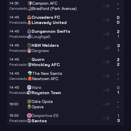
Campion AFC
14:30
-
—
-
Bradford (Park Avenue)
Cancelado
Crusaders FC
14:45
0
—
0
Limavady United
Finalizado
Dungannon Swifts
14:45
2
—
1
Loughgall
Finalizado
H&W Welders
14:45
3
—
1
Dergview
Finalizado
Quorn
14:45
2
—
2
Hinckley AFC
Finalizado
The New Saints
14:45
-
—
-
Newtown AFC
Cancelado
Ware
14:45
0
—
1
Royston Town
Finalizado
Odra Opole
-
18:00
—
-
Opava
Desportiva ES
19:00
1
—
3
Santos
Finalizado