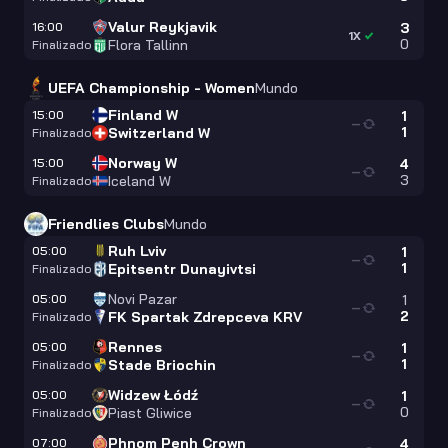
Valur Reykjavik
16:00
3
1X
0
Flora Tallinn
Finalizado
UEFA Championship - Women
Mundo
Finland W
15:00
1
—
1
Switzerland W
Finalizado
Norway W
15:00
4
—
3
Iceland W
Finalizado
Friendlies Clubs
Mundo
Ruh Lviv
05:00
1
—
1
Epitsentr Dunayivtsi
Finalizado
Novi Pazar
05:00
1
—
2
FK Spartak Zdrepceva KRV
Finalizado
Rennes
05:00
1
—
1
Stade Briochin
Finalizado
Widzew Łódź
05:00
1
—
0
Piast Gliwice
Finalizado
Phnom Penh Crown
07:00
4