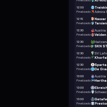
Al-Ahl
Finalizado
Traisk
12:00
Admira I
Finalizado
Naxxar
12:15
Tarxie
Finalizado
Austria
12:30
Velden
Finalizado
Haitzen
12:30
SKN ST
Finalizado
SV Lafn
12:30
Khorfa
Finalizado
Sparta
12:30
De Gra
Finalizado
Austria
13:00
Hertha
Finalizado
Ebreic
13:00
Schwec
Finalizado
Getafe
13:00
Presto
Finalizado