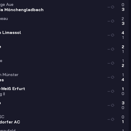
rge Aue
0
—
3
ia Mönchengladbach
neau
2
—
3
n Limassol
4
—
1
e
2
—
1
se
1
—
2
n Münster
1
—
4
es
-Weiß Erfurt
1
—
0
 II
n
3
—
0
 SC
0
—
1
sdorfer AC
onaufeld