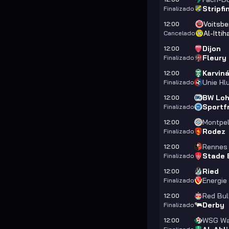
Stripfi
Finalizado
Voitsbe
12:00
Al-Itti
Cancelado
Dijon
12:00
Fleury
Finalizado
Karviná 
12:00
Unie Hl
Finalizado
BW Lo
12:00
Sportf
Finalizado
Montpel
12:00
Rodez
Finalizado
Rennes
12:00
Stade 
Finalizado
Ried
12:00
Energie
Finalizado
Red Bul
12:00
Derby
Finalizado
WSG Wa
12:00