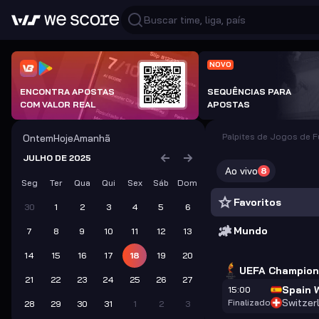
NOVO
ENCONTRA APOSTAS
SEQUÊNCIAS PARA
COM VALOR REAL
APOSTAS
Palpites de Jogos de 
Ontem
Hoje
Amanhã
JULHO DE 2025
Ao vivo
8
Seg
Ter
Qua
Qui
Sex
Sáb
Dom
Favoritos
30
1
2
3
4
5
6
Mundo
7
8
9
10
11
12
13
14
15
16
17
18
19
20
UEFA Champion
21
22
23
24
25
26
27
Spain 
15:00
Switzer
Finalizado
28
29
30
31
1
2
3