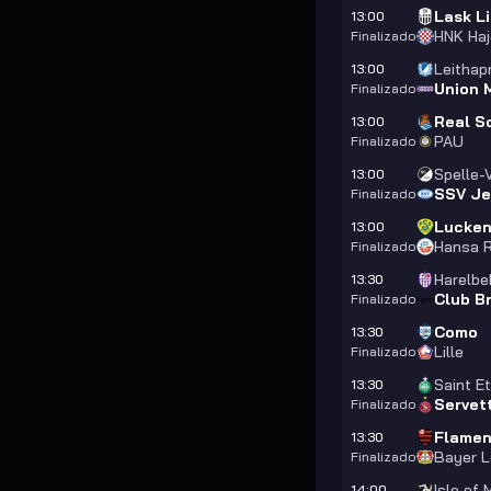
Lask L
13:00
HNK Haj
Finalizado
Leithap
13:00
Union 
Finalizado
Real S
13:00
PAU
Finalizado
Spelle-
13:00
SSV Je
Finalizado
Lucken
13:00
Hansa R
Finalizado
Harelbe
13:30
Club Br
Finalizado
Como
13:30
Lille
Finalizado
Saint E
13:30
Servet
Finalizado
Flamen
13:30
Bayer L
Finalizado
Isle of
14:00