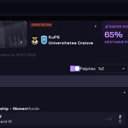
JOGO DO DIA
DADOS DO
65%
KuPS
DESTAQUE P
Universitatea Craiova
Futebol de 18/07/2025
Palpites
1x2
ship - Women
Mundo
W
2
—
0
land W