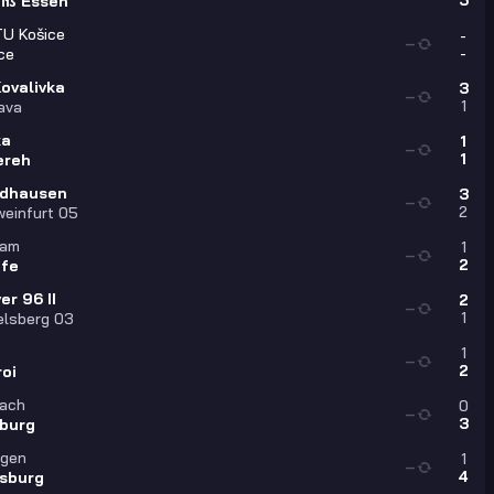
5
iß Essen
TU Košice
-
—
-
ce
ovalivka
3
—
1
ava
ka
1
—
1
ereh
ndhausen
3
—
2
einfurt 05
ham
1
—
2
ffe
r 96 II
2
—
1
elsberg 03
1
—
2
roi
tach
0
—
3
iburg
gen
1
—
4
sburg