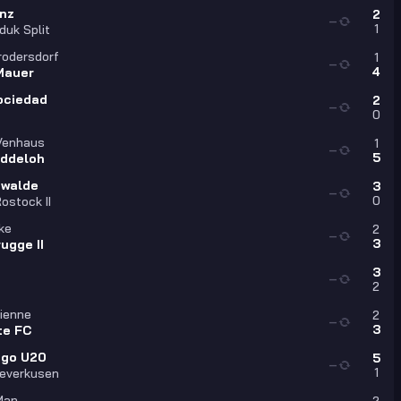
inz
2
—
1
duk Split
rodersdorf
1
—
4
Mauer
ociedad
2
—
0
Venhaus
1
—
5
ddeloh
walde
3
—
0
ostock II
ke
2
—
3
ugge II
3
—
2
tienne
2
—
3
te FC
go U20
5
—
1
everkusen
 Man