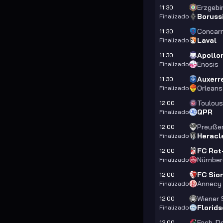
Erzgebi
11:30
Boruss
Finalizado
Concar
11:30
Laval
Finalizado
Apollo
11:30
Enosis
Finalizado
Auxerr
11:30
Orleans
Finalizado
Toulou
12:00
QPR
Finalizado
Preuße
12:00
Heracl
Finalizado
FC Rot
12:00
Nürnberg
Finalizado
FC Sio
12:00
Annecy
Finalizado
Wiener
12:00
Florid
Finalizado
Fach-D
12:00