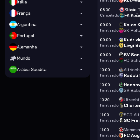
Rot-We
Finalizado
Itália
Slávia 
08:00
França
FK Koši
Cancelado
Argentina
Kolos K
09:00
SK Polt
Finalizado
Portugal
Kudriv
09:00
Livyi B
Finalizado
Alemanha
SV Sa
09:00
Mundo
FC Schw
Finalizado
Arábia Saudita
Altrinc
10:00
Radcli
Finalizado
Hannove
10:00
SV Bab
Finalizado
Utrecht
10:30
Charle
Finalizado
SCR Al
11:00
SC Fre
Finalizado
Memmin
11:00
FC Aug
Finalizado