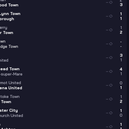
2
—
3
ood Town
 Lynn Town
1
—
1
orough
erry
1
—
2
r Town
own
-
—
-
idge Town
3
—
1
nited
head Town
4
—
1
-super-Mare
rmot United
0
—
1
ena United
stoke Town
1
—
2
 Town
ster City
1
—
0
hurch United
n
1
—