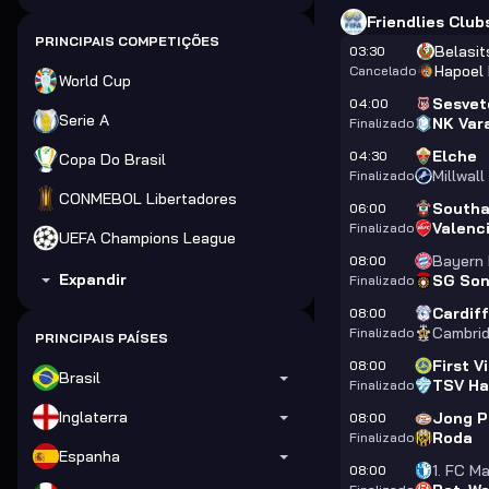
Friendlies Club
PRINCIPAIS COMPETIÇÕES
Belasit
03:30
Hapoel 
Cancelado
World Cup
Sesvet
04:00
Serie A
NK Var
Finalizado
Elche
04:30
Copa Do Brasil
Millwall
Finalizado
CONMEBOL Libertadores
South
06:00
Valenc
Finalizado
UEFA Champions League
Bayern 
08:00
Expandir
SG Son
Finalizado
Cardiff
08:00
Cambrid
Finalizado
PRINCIPAIS PAÍSES
First V
08:00
Brasil
TSV Ha
Finalizado
Inglaterra
Jong P
08:00
Roda
Finalizado
Espanha
1. FC M
08:00