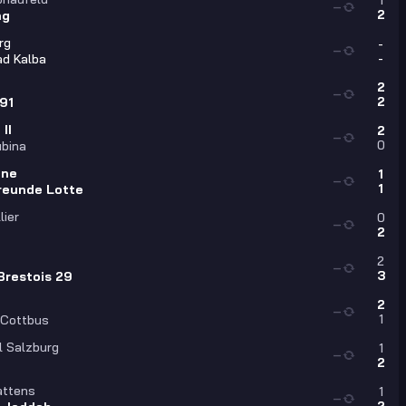
1
—
2
ng
rg
-
—
-
had Kalba
2
—
2
 91
II
2
—
0
ubina
hne
1
—
1
reunde Lotte
lier
0
—
2
2
—
3
Brestois 29
2
—
1
 Cottbus
l Salzburg
1
—
2
ttens
1
—