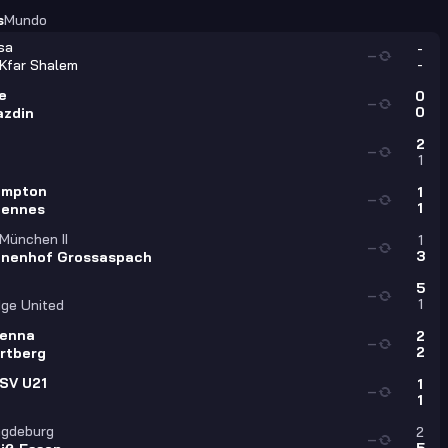
s
Mundo
sa
-
—
-
Kfar Shalem
e
0
—
0
azdin
2
—
1
ampton
1
—
1
iennes
München II
1
—
3
nenhof Grossaspach
5
—
1
ge United
ienna
2
—
2
rtberg
SV U21
1
—
1
agdeburg
2
—