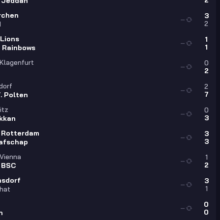
2
i Jeddah
irchen
3
—
2
I
 Lions
1
—
1
n Rainbows
 Klagenfurt
0
—
2
dorf
2
—
7
. Polten
itz
0
—
3
kkan
 Rotterdam
3
—
3
afschap
 Vienna
1
—
2
 BSC
hsdorf
3
—
1
hat
0
—
0
n