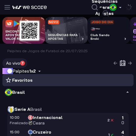
Sequências
para
Apostas
NOVO
JOGO DO DIA
ENCONTRA
APOSTAS COM
SEQUÊNCIAS PARA
Club Sando
D
VALOR REAL
APOSTAS
Broki
P
Palpites de Jogos de Futebol de 20/07/2025
Ao vivo
7
Palpites
1x2
Favoritos
Brasil
Serie A
Brasil
Internacional
10:00
1
2
0
Ceara
Finalizado
Cruzeiro
15:00
4
1