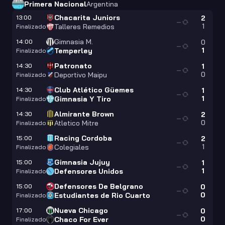
Primera Nacional
Argentina
Chacarita Juniors
13:00
2
—
1
Talleres Remedios
Finalizado
Gimnasia M.
14:00
0
—
1
Temperley
Finalizado
Patronato
14:30
1
—
0
Deportivo Maipu
Finalizado
Club Atlético Güemes
14:30
1
—
1
Gimnasia Y Tiro
Finalizado
Almirante Brown
14:30
2
—
0
Atletico Mitre
Finalizado
Racing Cordoba
15:00
2
—
1
Colegiales
Finalizado
Gimnasia Jujuy
15:00
1
—
1
Defensores Unidos
Finalizado
Defensores De Belgrano
15:00
0
—
0
Estudiantes de Rio Cuarto
Finalizado
Nueva Chicago
17:00
0
—
0
Chaco For Ever
Finalizado