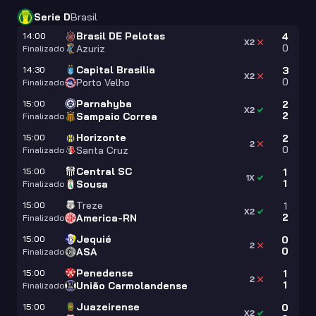
Serie D
Brasil
Brasil DE Pelotas
14:00
4
X2
0
Azuriz
Finalizado
Capital Brasilia
14:30
3
X2
0
Porto Velho
Finalizado
Parnahyba
15:00
2
X2
2
Sampaio Correa
Finalizado
Horizonte
15:00
2
2
0
Santa Cruz
Finalizado
Central SC
15:00
1
1X
1
Sousa
Finalizado
Treze
15:00
1
X2
2
America-RN
Finalizado
Jequié
15:00
0
2
0
ASA
Finalizado
Penedense
15:00
1
2
1
União Carmolandense
Finalizado
Juazeirense
15:00
0
X2