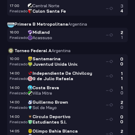
Central Norte
17:00
3
—
4
Colon Santa Fe
Finalizado
Primera B Metropolitana
Argentina
Midland
16:00
2
—
1
Acassuso
Finalizado
Torneo Federal A
Argentina
Santamarina
10:00
0
—
0
Juventud Unida Univ.
Finalizado
Independiente De Chivilcoy
14:00
1
—
1
9 de Julio Rafaela
Finalizado
Costa Brava
14:00
1
—
0
Villa Mitre
Finalizado
Guillermo Brown
14:00
2
—
0
Sol de Mayo
Finalizado
Circulo Deportivo
14:00
0
—
0
Estudiantes S.l.
Finalizado
Olimpo Bahia Blanca
14:05
2
—