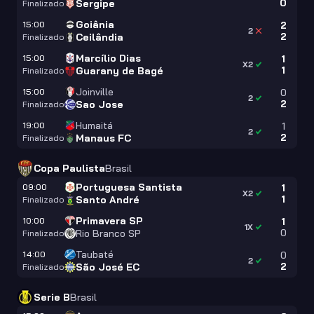
0
Sergipe
Finalizado
Goiânia
15:00
2
2
2
Ceilândia
Finalizado
Marcílio Dias
15:00
1
X2
1
Guarany de Bagé
Finalizado
Joinville
15:00
0
2
2
Sao Jose
Finalizado
Humaitá
19:00
1
2
2
Manaus FC
Finalizado
Copa Paulista
Brasil
Portuguesa Santista
09:00
1
X2
1
Santo André
Finalizado
Primavera SP
10:00
1
1X
0
Rio Branco SP
Finalizado
Taubaté
14:00
0
2
2
São José EC
Finalizado
Serie B
Brasil