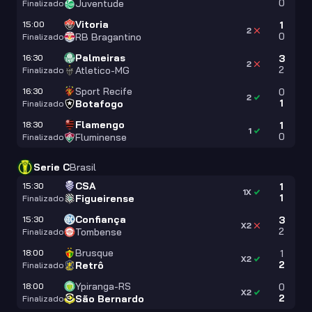
0
Juventude
Finalizado
Vitoria
15:00
1
2
0
RB Bragantino
Finalizado
Palmeiras
16:30
3
2
2
Atletico-MG
Finalizado
Sport Recife
16:30
0
2
1
Botafogo
Finalizado
Flamengo
18:30
1
1
0
Fluminense
Finalizado
Serie C
Brasil
CSA
15:30
1
1X
1
Figueirense
Finalizado
Confiança
15:30
3
X2
2
Tombense
Finalizado
Brusque
18:00
1
X2
2
Retrô
Finalizado
Ypiranga-RS
18:00
0
X2
2
São Bernardo
Finalizado