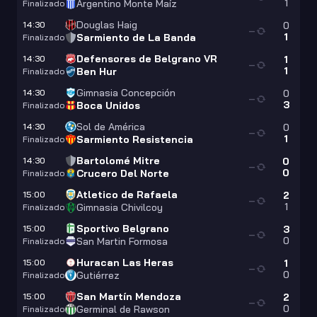
1
Argentino Monte Maíz
Finalizado
Douglas Haig
14:30
0
—
1
Sarmiento de La Banda
Finalizado
Defensores de Belgrano VR
14:30
1
—
1
Ben Hur
Finalizado
Gimnasia Concepción
14:30
0
—
3
Boca Unidos
Finalizado
Sol de América
14:30
0
—
1
Sarmiento Resistencia
Finalizado
Bartolomé Mitre
14:30
0
—
0
Crucero Del Norte
Finalizado
Atletico de Rafaela
15:00
2
—
1
Gimnasia Chivilcoy
Finalizado
Sportivo Belgrano
15:00
3
—
0
San Martin Formosa
Finalizado
Huracan Las Heras
15:00
1
—
0
Gutiérrez
Finalizado
San Martín Mendoza
15:00
2
—
0
Germinal de Rawson
Finalizado