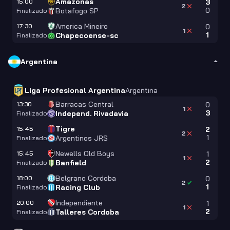
Amazonas
15:00
3
2
0
Botafogo SP
Finalizado
America Mineiro
17:30
0
1
1
Chapecoense-sc
Finalizado
Argentina
Liga Profesional Argentina
Argentina
Barracas Central
13:30
0
1
3
Independ. Rivadavia
Finalizado
Tigre
15:45
2
2
1
Argentinos JRS
Finalizado
Newells Old Boys
15:45
1
1
2
Banfield
Finalizado
Belgrano Cordoba
18:00
0
2
1
Racing Club
Finalizado
Independiente
20:00
1
1
2
Talleres Cordoba
Finalizado