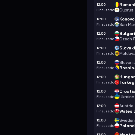
Romani
12:00
Cyprus 
Finalizado
Kosovo
12:00
San Mar
Finalizado
Bulgar
12:00
Czech R
Finalizado
Slovak
12:00
Moldova
Finalizado
Sloveni
12:00
Bosnia
Finalizado
Hungar
12:00
Turkey
Finalizado
Croati
12:00
Ukraine
Finalizado
Austria
12:00
Wales 
Finalizado
Sweden
12:00
Poland
Finalizado
Monten
12:00