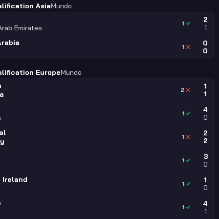
lification Asia
Mundo
2
1
1
Arab Emirates
Arabia
0
1
0
lification Europe
Mundo
a
1
2
1
a
4
1
0
a
al
2
1
2
ry
3
1
0
 Ireland
1
1
0
e
4
1
1