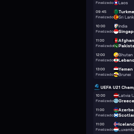
Laos
Finalizado
Turkme
09:45
Sri Lan
Finalizado
India
10:00
Singap
Finalizado
Afghan
11:00
Pakist
Finalizado
Bhutan
12:00
Leban
Finalizado
Yemen
13:00
Brunei
Finalizado
UEFA U21 Champ
Latvia 
10:00
Greece
Finalizado
Azerba
11:00
Scotla
Finalizado
Icelan
11:00
Luxemb
Finalizado