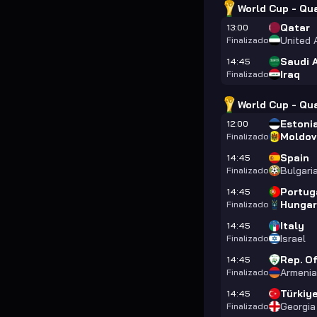
World Cup - Qua
Qatar
13:00
United 
Finalizado
Saudi 
14:45
Iraq
Finalizado
World Cup - Qua
Estoni
12:00
Moldov
Finalizado
Spain
14:45
Bulgari
Finalizado
Portug
14:45
Hunga
Finalizado
Italy
14:45
Israel
Finalizado
Rep. Of
14:45
Armenia
Finalizado
Türkiy
14:45
Georgia
Finalizado