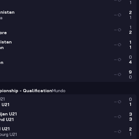
1
nistan
2
—
1
ka
1
—
2
ore
istan
1
—
1
an
0
—
4
on
9
—
0
ionship - Qualification
Mundo
U21
0
—
1
 U21
ijan U21
3
—
3
nd U21
d U21
2
—
1
ourg U21