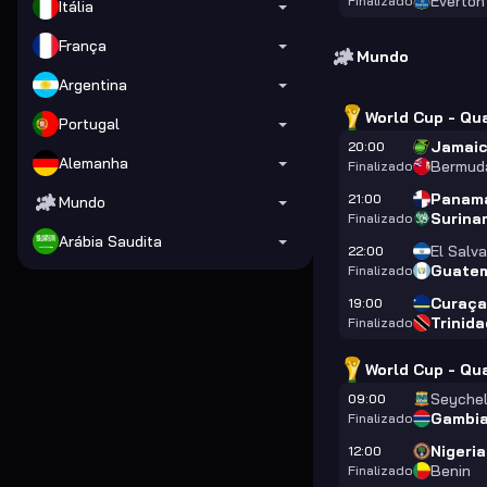
Everton
Finalizado
Itália
França
Mundo
Argentina
World Cup - Qu
Portugal
Jamai
20:00
Alemanha
Bermud
Finalizado
Panam
21:00
Mundo
Surina
Finalizado
Arábia Saudita
El Salv
22:00
Guate
Finalizado
Curaç
19:00
Trinid
Finalizado
World Cup - Qua
Seychel
09:00
Gambi
Finalizado
Nigeria
12:00
Benin
Finalizado