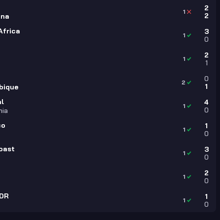
2
1
2
ana
Africa
3
1
0
2
1
1
0
2
1
bique
l
4
1
0
nia
co
1
1
0
Coast
3
1
0
2
1
0
 DR
1
1
0