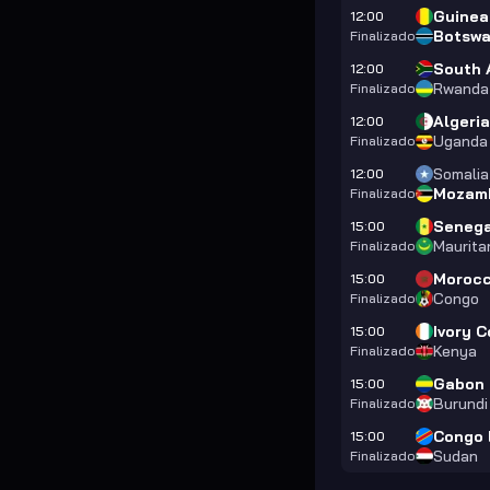
Guinea
12:00
Botsw
Finalizado
South 
12:00
Rwanda
Finalizado
Algeria
12:00
Uganda
Finalizado
Somalia
12:00
Mozam
Finalizado
Senega
15:00
Maurita
Finalizado
Moroc
15:00
Congo
Finalizado
Ivory 
15:00
Kenya
Finalizado
Gabon
15:00
Burundi
Finalizado
Congo
15:00
Sudan
Finalizado