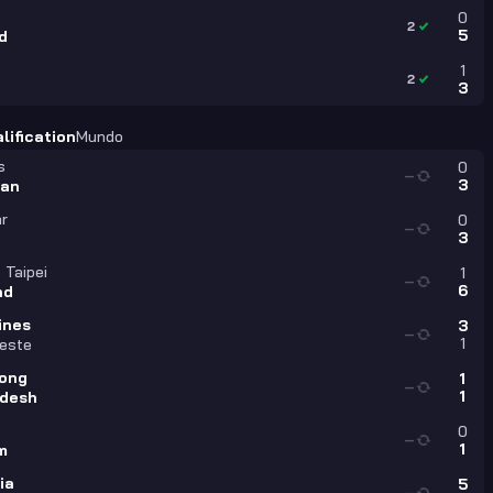
0
2
5
d
1
2
3
lification
Mundo
s
0
—
3
tan
r
0
—
3
 Taipei
1
—
6
nd
ines
3
—
1
este
ong
1
—
1
desh
0
—
1
m
ia
5
—