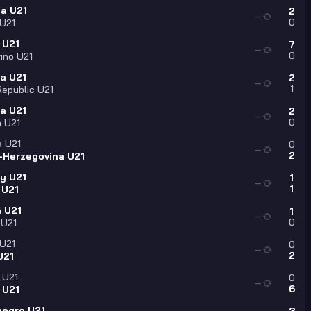
a U21
2
—
0
U21
 U21
7
—
0
ino U21
ia U21
2
—
1
epublic U21
ia U21
2
—
0
 U21
a U21
0
—
2
-Herzegovina U21
y U21
1
—
1
 U21
a U21
1
—
0
 U21
 U21
0
—
2
U21
 U21
0
—
6
 U21
egro U21