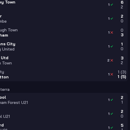
ey Town
6
1
2
r
2
1
0
mbe
ough Town
0
1
3
cham
ans City
1
1
0
 United
 Utd
3
2
2
m Town
ity
1
(
3
)
1
1
(
5
)
tton
aterra
ool
2
1
1
ham Forest U21
2
1
0
ol U21
rd
5
1