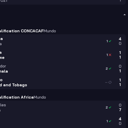
1
 U21
alification CONCACAF
Mundo
ca
4
1
0
a
a
1
1
1
me
ador
0
2
1
mala
ao
1
—
1
ad and Tobago
lification Africa
Mundo
les
0
2
7
a
4
1
0