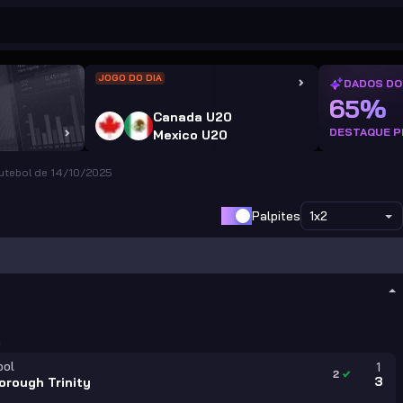
JOGO DO DIA
DADOS DO
65%
Canada U20
DESTAQUE P
Mexico U20
Futebol de 14/10/2025
Palpites
1x2
a
ool
1
2
3
orough Trinity