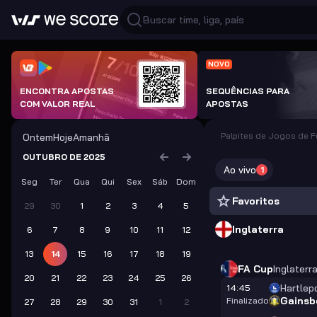
NOVO
ENCONTRA APOSTAS
SEQUÊNCIAS PARA
COM VALOR REAL
APOSTAS
Palpites de Jogos de 
Ontem
Hoje
Amanhã
OUTUBRO DE 2025
Ao vivo
1
Seg
Ter
Qua
Qui
Sex
Sáb
Dom
Favoritos
29
30
1
2
3
4
5
Inglaterra
6
7
8
9
10
11
12
13
14
15
16
17
18
19
FA Cup
Inglaterr
20
21
22
23
24
25
26
Hartlep
14:45
Gainsb
Finalizado
27
28
29
30
31
1
2