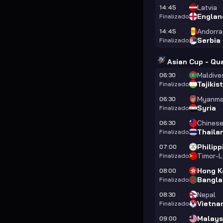
Latvia
14:45
Englan
Finalizado
Andorra
14:45
Serbia
Finalizado
Asian Cup - Qua
Maldive
06:30
Tajikis
Finalizado
Myanma
06:30
Syria
Finalizado
Chinese
06:30
Thaila
Finalizado
Philipp
07:00
Timor-L
Finalizado
Hong K
08:00
Bangla
Finalizado
Nepal
08:30
Vietna
Finalizado
Malays
09:00