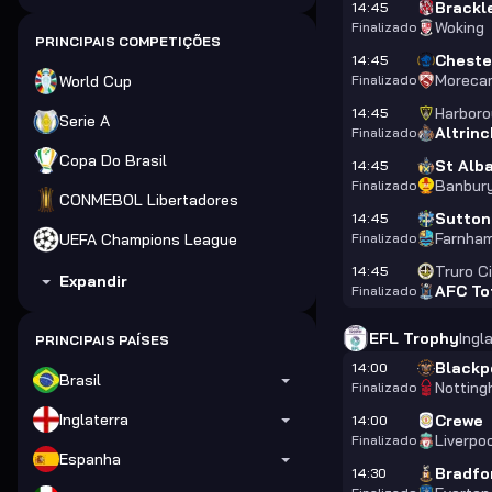
Brackl
14:45
Woking
Finalizado
PRINCIPAIS COMPETIÇÕES
Cheste
14:45
Moreca
World Cup
Finalizado
Harbor
14:45
Serie A
Altrin
Finalizado
Copa Do Brasil
St Alb
14:45
Banbury
Finalizado
CONMEBOL Libertadores
Sutton
14:45
Farnha
UEFA Champions League
Finalizado
Truro C
14:45
Expandir
AFC To
Finalizado
EFL Trophy
Ingl
PRINCIPAIS PAÍSES
Blackp
14:00
Brasil
Notting
Finalizado
Inglaterra
Crewe
14:00
Liverpo
Finalizado
Espanha
Bradfo
14:30