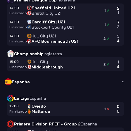
Premier League Cup
Inglaterra
Sheffield United U21
14:00
2
1
1
Bristol City U21
Finalizado
Cardiff City U21
14:00
7
1
2
Stockport County U21
Finalizado
Hull City U21
14:00
3
2
4
AFC Bournemouth U21
Finalizado
Championship
Inglaterra
Hull City
15:00
1
2
4
Middlesbrough
Finalizado
Espanha
La Liga
Espanha
Oviedo
15:00
0
1
0
Mallorca
Finalizado
Primera División RFEF - Group 2
Espanha