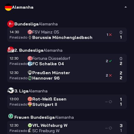
Alemanha
Bundesliga
Alemanha
FSV Mainz 05
14:30
0
1
1
Borussia Mönchengladbach
Finalizado
2. Bundesliga
Alemanha
Fortuna Düsseldorf
12:30
0
2
2
FC Schalke 04
Finalizado
Preußen Münster
12:30
2
2
2
Hannover 96
Finalizado
3. Liga
Alemanha
Rot-Weiß Essen
13:00
1
—
1
Stuttgart II
Finalizado
Frauen Bundesliga
Alemanha
VfL Wolfsburg W
12:30
3
—
1
SC Freiburg W
Finalizado