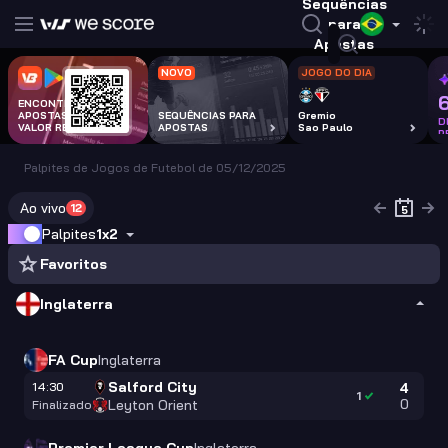
Sequências
para
Apostas
NOVO
JOGO DO DIA
ENCONTRA
APOSTAS COM
SEQUÊNCIAS PARA
Gremio
D
VALOR REAL
APOSTAS
Sao Paulo
P
Palpites de Jogos de Futebol de 05/12/2025
Ao vivo
12
Palpites
1x2
Favoritos
Inglaterra
FA Cup
Inglaterra
Salford City
14:30
4
1
0
Leyton Orient
Finalizado