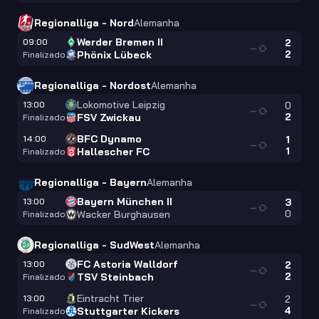
Regionalliga - Nord
Alemanha
Werder Bremen II
09:00
2
—
2
Phönix Lübeck
Finalizado
Regionalliga - Nordost
Alemanha
Lokomotive Leipzig
13:00
0
—
2
FSV Zwickau
Finalizado
BFC Dynamo
14:00
1
—
1
Hallescher FC
Finalizado
Regionalliga - Bayern
Alemanha
Bayern München II
13:00
3
—
0
Wacker Burghausen
Finalizado
Regionalliga - SudWest
Alemanha
FC Astoria Walldorf
13:00
2
—
2
TSV Steinbach
Finalizado
Eintracht Trier
13:00
2
—
4
Stuttgarter Kickers
Finalizado