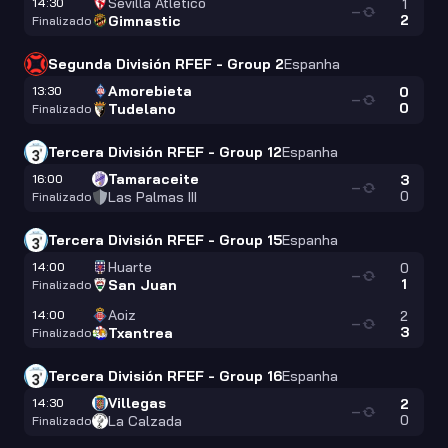
Sevilla Atletico
14:30
1
—
2
Gimnastic
Finalizado
Segunda División RFEF - Group 2
Espanha
Amorebieta
13:30
0
—
0
Tudelano
Finalizado
Tercera División RFEF - Group 12
Espanha
Tamaraceite
16:00
3
—
0
Las Palmas III
Finalizado
Tercera División RFEF - Group 15
Espanha
Huarte
14:00
0
—
1
San Juan
Finalizado
Aoiz
14:00
2
—
3
Txantrea
Finalizado
Tercera División RFEF - Group 16
Espanha
Villegas
14:30
2
—
0
La Calzada
Finalizado