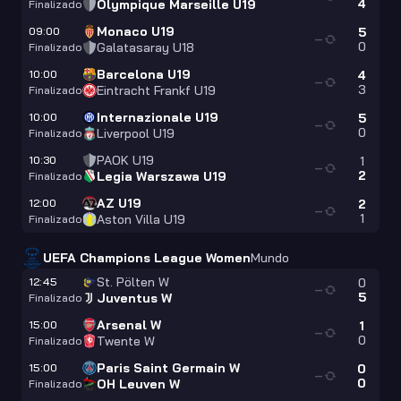
4
Olympique Marseille U19
Finalizado
Monaco U19
09:00
5
—
0
Galatasaray U18
Finalizado
Barcelona U19
10:00
4
—
3
Eintracht Frankf U19
Finalizado
Internazionale U19
10:00
5
—
0
Liverpool U19
Finalizado
PAOK U19
10:30
1
—
2
Legia Warszawa U19
Finalizado
AZ U19
12:00
2
—
1
Aston Villa U19
Finalizado
UEFA Champions League Women
Mundo
St. Pölten W
12:45
0
—
5
Juventus W
Finalizado
Arsenal W
15:00
1
—
0
Twente W
Finalizado
Paris Saint Germain W
15:00
0
—
0
OH Leuven W
Finalizado