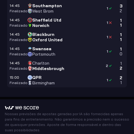
Southampton
14:45
3
1
2
West Brom
Finalizado
Sheffield Utd
14:45
1
1
1
Norwich
Finalizado
Blackburn
14:45
1
1
1
Oxford United
Finalizado
Swansea
14:45
1
1
0
Portsmouth
Finalizado
Charlton
14:45
1
2
2
Middlesbrough
Finalizado
QPR
15:00
2
1
1
Birmingham
Finalizado
Nossas previsões de apostas geradas por IA são fornecidas apenas
para fins de entretenimento. Não garantimos a precisão nem o sucesso
de quaisquer previsões. Aposte de forma responsável e dentro das
suas possibilidades.