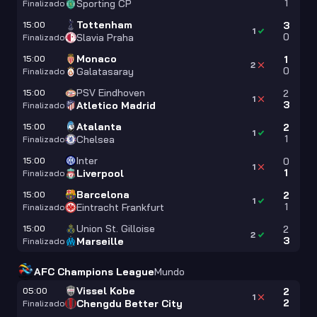
1
Sporting CP
Finalizado
Tottenham
15:00
3
1
0
Slavia Praha
Finalizado
Monaco
15:00
1
2
0
Galatasaray
Finalizado
PSV Eindhoven
15:00
2
1
3
Atletico Madrid
Finalizado
Atalanta
15:00
2
1
1
Chelsea
Finalizado
Inter
15:00
0
1
1
Liverpool
Finalizado
Barcelona
15:00
2
1
1
Eintracht Frankfurt
Finalizado
Union St. Gilloise
15:00
2
2
3
Marseille
Finalizado
AFC Champions League
Mundo
Vissel Kobe
05:00
2
1
2
Chengdu Better City
Finalizado