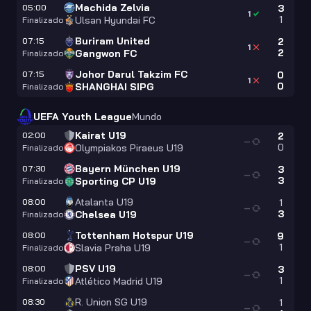
Machida Zelvia
05:00
3
1
1
Ulsan Hyundai FC
Finalizado
Buriram United
07:15
2
1
2
Gangwon FC
Finalizado
Johor Darul Takzim FC
07:15
0
1
0
SHANGHAI SIPG
Finalizado
UEFA Youth League
Mundo
Kairat U19
02:00
2
—
0
Olympiakos Piraeus U19
Finalizado
Bayern München U19
07:30
3
—
3
Sporting CP U19
Finalizado
Atalanta U19
08:00
1
—
3
Chelsea U19
Finalizado
Tottenham Hotspur U19
08:00
9
—
1
Slavia Praha U19
Finalizado
PSV U19
08:00
3
—
1
Atlético Madrid U19
Finalizado
R. Union SG U19
08:30
1
—