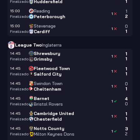
1
Huddersfield
Finalizado
Reading
15:00
1
1
2
Peterborough
Finalizado
Stevenage
15:00
0
1
1
Cardiff
Finalizado
League Two
Inglaterra
Shrewsbury
14:45
1
1
1
Grimsby
Finalizado
Fleetwood Town
14:45
1
1
1
Salford City
Finalizado
Swindon Town
14:45
0
1
1
Cheltenham
Finalizado
Barnet
14:45
4
1
0
Bristol Rovers
Finalizado
Cambridge United
14:45
1
1
1
Chesterfield
Finalizado
Notts County
14:45
3
1
2
Milton Keynes Dons
Finalizado