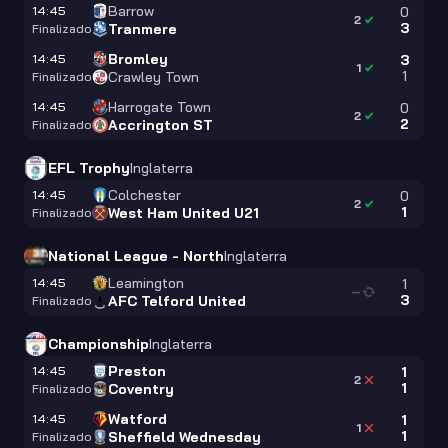
Barrow
14:45
0
2
3
Tranmere
Finalizado
Bromley
14:45
3
1
1
Crawley Town
Finalizado
Harrogate Town
14:45
0
2
2
Accrington ST
Finalizado
EFL Trophy
Inglaterra
Colchester
14:45
0
2
1
West Ham United U21
Finalizado
National League - North
Inglaterra
Leamington
14:45
1
—
3
AFC Telford United
Finalizado
Championship
Inglaterra
Preston
14:45
1
2
1
Coventry
Finalizado
Watford
14:45
1
1
1
Sheffield Wednesday
Finalizado