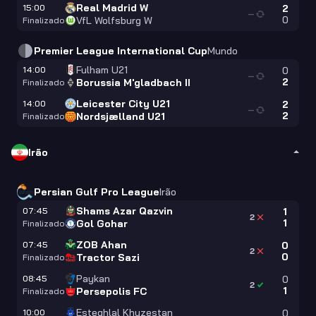
Real Madrid W
15:00
2
—
0
VfL Wolfsburg W
Finalizado
Premier League International Cup
Mundo
Fulham U21
14:00
0
—
2
Borussia M'gladbach II
Finalizado
Leicester City U21
14:00
2
—
2
Nordsjælland U21
Finalizado
Irão
Persian Gulf Pro League
Irão
Shams Azar Qazvin
07:45
1
2
1
Gol Gohar
Finalizado
ZOB Ahan
07:45
0
2
0
Tractor Sazi
Finalizado
Paykan
08:45
0
2
1
Persepolis FC
Finalizado
Esteghlal Khuzestan
10:00
0