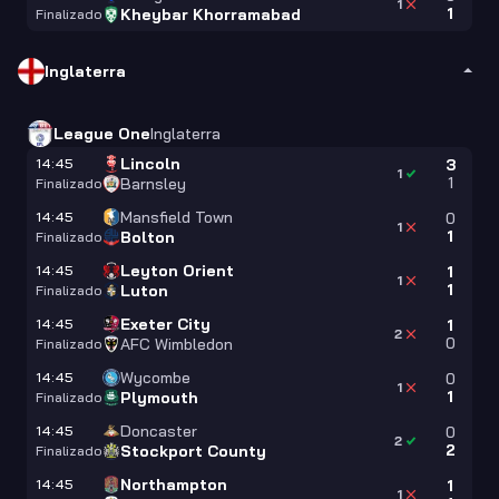
1
1
Kheybar Khorramabad
Finalizado
Inglaterra
League One
Inglaterra
Lincoln
14:45
3
1
1
Barnsley
Finalizado
Mansfield Town
14:45
0
1
1
Bolton
Finalizado
Leyton Orient
14:45
1
1
1
Luton
Finalizado
Exeter City
14:45
1
2
0
AFC Wimbledon
Finalizado
Wycombe
14:45
0
1
1
Plymouth
Finalizado
Doncaster
14:45
0
2
2
Stockport County
Finalizado
Northampton
14:45
1
1