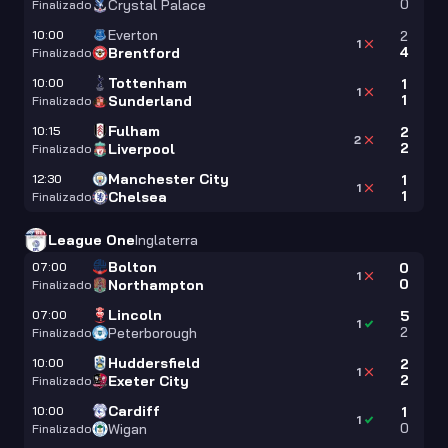
0
Crystal Palace
Finalizado
Everton
10:00
2
1
4
Brentford
Finalizado
Tottenham
10:00
1
1
1
Sunderland
Finalizado
Fulham
10:15
2
2
2
Liverpool
Finalizado
Manchester City
12:30
1
1
1
Chelsea
Finalizado
League One
Inglaterra
Bolton
07:00
0
1
0
Northampton
Finalizado
Lincoln
07:00
5
1
2
Peterborough
Finalizado
Huddersfield
10:00
2
1
2
Exeter City
Finalizado
Cardiff
10:00
1
1
0
Wigan
Finalizado