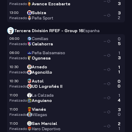
—
3
Avance Ezcabarte
Finalizado
Subiza
13:00
3
—
2
Peña Sport
Finalizado
Tercera División RFEF - Group 16
Espanha
Comillas
06:00
0
—
5
Calahorra
Finalizado
Peña Balsamaiso
06:00
1
—
3
Oyonesa
Finalizado
Arnedo
10:30
1
—
1
Agoncillo
Finalizado
Autol
10:30
0
—
0
UD Logroñés II
Finalizado
La Calzada
11:00
1
—
4
Anguiano
Finalizado
Vianés
11:00
3
—
0
Villegas
Finalizado
San Marcial
11:00
2
—
1
Haro Deportivo
Finalizado