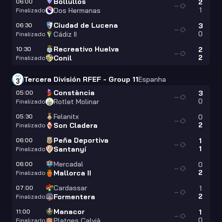
Bollullos
06:00
2
—
1
Dos Hermanas
Finalizado
Ciudad de Lucena
06:30
3
—
0
Cádiz II
Finalizado
Recreativo Huelva
10:30
2
—
2
Conil
Finalizado
Tercera División RFEF - Group 11
Espanha
Constància
05:00
3
—
0
Rotlet Molinar
Finalizado
Felanitx
05:30
0
—
2
Son Cladera
Finalizado
Peña Deportiva
06:00
1
—
1
Santanyí
Finalizado
Mercadal
06:00
0
—
2
Mallorca II
Finalizado
Cardassar
07:00
1
—
2
Formentera
Finalizado
Manacor
11:00
1
—
0
Platges Calvià
Finalizado