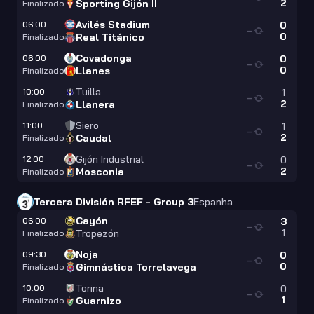
2
Sporting Gijón II
Finalizado
Avilés Stadium
06:00
0
—
0
Real Titánico
Finalizado
Covadonga
06:00
0
—
0
Llanes
Finalizado
Tuilla
10:00
1
—
2
Llanera
Finalizado
Siero
11:00
1
—
2
Caudal
Finalizado
Gijón Industrial
12:00
0
—
2
Mosconia
Finalizado
Tercera División RFEF - Group 3
Espanha
Cayón
06:00
3
—
1
Tropezón
Finalizado
Noja
09:30
0
—
0
Gimnástica Torrelavega
Finalizado
Torina
10:00
0
—
1
Guarnizo
Finalizado