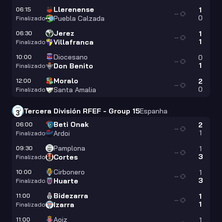
Llerenense
06:15
1
—
0
Puebla Calzada
Finalizado
Jerez
06:30
1
—
1
Villafranca
Finalizado
Diocesano
10:00
0
—
1
Don Benito
Finalizado
Moralo
12:00
2
—
0
Santa Amalia
Finalizado
Tercera División RFEF - Group 15
Espanha
Beti Onak
06:00
2
—
1
Ardoi
Finalizado
Pamplona
09:30
1
—
3
Cortes
Finalizado
Cirbonero
10:00
1
—
3
Huarte
Finalizado
Bidezarra
11:00
1
—
1
Izarra
Finalizado
Aoiz
11:00
1