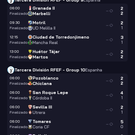
Tercera División RFEF - Group 9
Espanha
Granada II
06:00
2
—
2
Marbelli
Finalizado
Motril
09:30
2
—
1
UD Melilla II
Finalizado
Ciudad de Torredonjimeno
12:15
3
—
1
Mancha Real
Finalizado
Huétor Tájar
13:00
2
—
2
Martos
Finalizado
Tercera División RFEF - Group 10
Espanha
Pozoblanco
06:00
2
—
2
Chiclana
Finalizado
San Roque Lepe
06:00
4
—
1
Córdoba II
Finalizado
Sevilla III
06:00
2
—
1
Utrera
Finalizado
Tomares
06:00
5
—
0
Coria CF
Finalizado