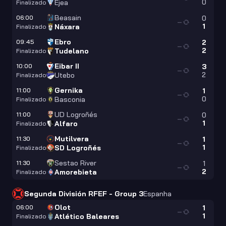
0
Ejea
Finalizado
Beasain
06:00
0
—
1
Náxara
Finalizado
Ebro
09:45
2
—
2
Tudelano
Finalizado
Eibar II
10:00
3
—
2
Utebo
Finalizado
Gernika
11:00
1
—
0
Basconia
Finalizado
UD Logroñés
11:00
0
—
1
Alfaro
Finalizado
Mutilvera
11:30
1
—
1
SD Logroñés
Finalizado
Sestao River
11:30
1
—
2
Amorebieta
Finalizado
Segunda División RFEF - Group 3
Espanha
Olot
06:00
1
—
1
Atlético Baleares
Finalizado