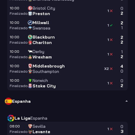
Bristol City
10:00
0
1
2
Preston
Finalizado
Millwall
10:00
2
1
1
Swansea
Finalizado
Blackburn
10:00
2
1
2
Charlton
Finalizado
Derby
10:00
1
1
2
Wrexham
Finalizado
Middlesbrough
10:00
4
X2
0
Southampton
Finalizado
Norwich
10:00
0
1
2
Stoke City
Finalizado
Espanha
La Liga
Espanha
Sevilla
08:00
0
1
3
Levante
Finalizado