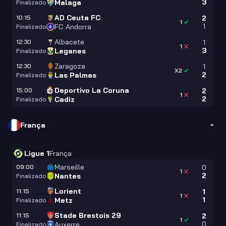
3
Malaga
Finalizado
AD Ceuta FC
10:15
2
1
1
FC Andorra
Finalizado
Albacete
12:30
1
1
3
Leganes
Finalizado
Zaragoza
12:30
1
X2
2
Las Palmas
Finalizado
Deportivo La Coruna
15:00
2
1
2
Cadiz
Finalizado
França
Ligue 1
França
Marseille
09:00
0
1
2
Nantes
Finalizado
Lorient
11:15
1
1
1
Metz
Finalizado
Stade Brestois 29
11:15
2
1
0
Auxerre
Finalizado