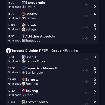
Barquereño
11:00
1
—
0
Revilla
Finalizado
Castro
11:00
4
—
1
Cartes
Finalizado
Laredo
12:00
2
—
0
Selaya
Finalizado
Atlético Albericia
12:30
2
—
1
Escobedo
Finalizado
Tercera División RFEF - Group 4
Espanha
Eibar III
05:30
0
—
1
Lagun Onak
Finalizado
Deportivo Alavés III
09:30
2
—
0
San Ignacio
Finalizado
Zarautz
09:45
2
—
0
Zamudio
Finalizado
Touring
10:30
5
—
2
Derio
Finalizado
Aretxabaleta
10:30
2
—