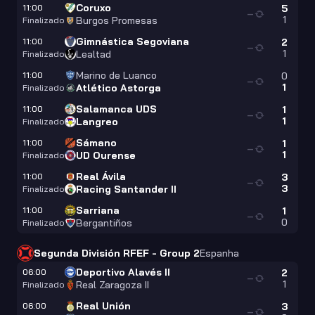
Coruxo
11:00
5
—
1
Burgos Promesas
Finalizado
Gimnástica Segoviana
11:00
2
—
1
Lealtad
Finalizado
Marino de Luanco
11:00
0
—
1
Atlético Astorga
Finalizado
Salamanca UDS
11:00
1
—
1
Langreo
Finalizado
Sámano
11:00
1
—
1
UD Ourense
Finalizado
Real Ávila
11:00
3
—
3
Racing Santander II
Finalizado
Sarriana
11:00
1
—
0
Bergantiños
Finalizado
Segunda División RFEF - Group 2
Espanha
Deportivo Alavés II
06:00
2
—
1
Real Zaragoza II
Finalizado
Real Unión
06:00
3
—