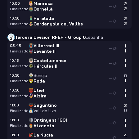
Manresa
10:00
2
—
2
Cornellà
Finalizado
Peralada
10:30
2
—
2
Cerdanyola del Vallès
Finalizado
Tercera División RFEF - Group 6
Espanha
Villarreal III
05:45
1
—
1
Levante II
Finalizado
Castellonense
10:15
1
—
1
Hércules II
Finalizado
Soneja
10:30
0
—
1
Roda
Finalizado
Utiel
10:30
1
—
1
Alzira
Finalizado
Saguntino
11:00
2
—
0
Vall de Uxó
Finalizado
Ontinyent 1931
11:00
1
—
1
Atzeneta
Finalizado
La Nucía
11:00
4
—