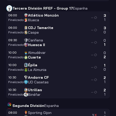
Tercera División RFEF - Group 17
Espanha
Atlético Monzón
06:00
3
—
1
Illueca
Finalizado
CDJ Tamarite
06:00
3
—
0
Caspe
Finalizado
Cariñena
09:30
0
—
1
Huesca II
Finalizado
Almudévar
10:00
0
—
2
Cuarte
Finalizado
Épila
10:00
1
—
0
La Almunia
Finalizado
Andorra CF
10:30
2
—
1
UD Casetas
Finalizado
Utrillas
10:30
2
—
1
Binéfar
Finalizado
Segunda División
Espanha
Sporting Gijon
08:00
1
1