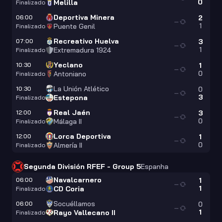
0
Melilla
Finalizado
Deportiva Minera
06:00
2
—
1
Puente Genil
Finalizado
Recreativo Huelva
07:00
3
—
1
Extremadura 1924
Finalizado
Yeclano
10:30
1
—
0
Antoniano
Finalizado
La Unión Atlético
10:30
0
—
3
Estepona
Finalizado
Real Jaén
12:00
3
—
0
Málaga II
Finalizado
Lorca Deportiva
12:00
1
—
0
Almería II
Finalizado
Segunda División RFEF - Group 5
Espanha
Navalcarnero
06:00
1
—
1
CD Coria
Finalizado
Socuéllamos
06:00
0
—
1
Rayo Vallecano II
Finalizado