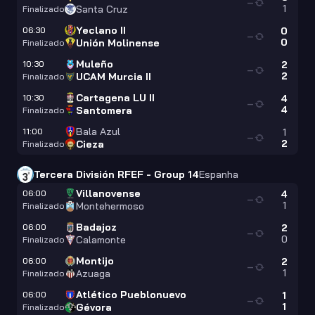
—
1
Santa Cruz
Finalizado
Yeclano II
06:30
0
—
0
Unión Molinense
Finalizado
Muleño
10:30
2
—
2
UCAM Murcia II
Finalizado
Cartagena LU II
10:30
4
—
4
Santomera
Finalizado
Bala Azul
11:00
1
—
2
Cieza
Finalizado
Tercera División RFEF - Group 14
Espanha
Villanovense
06:00
4
—
1
Montehermoso
Finalizado
Badajoz
06:00
2
—
0
Calamonte
Finalizado
Montijo
06:00
2
—
1
Azuaga
Finalizado
Atlético Pueblonuevo
06:00
1
—
1
Gévora
Finalizado