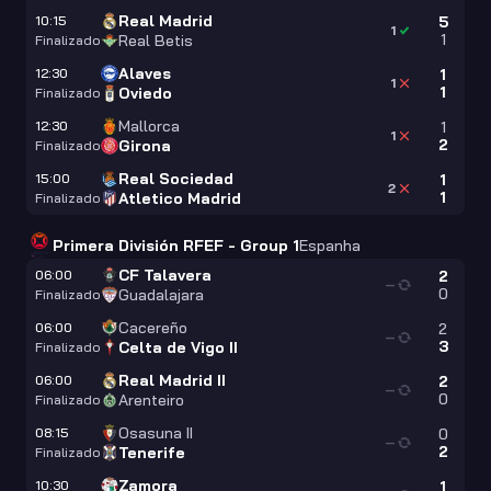
Real Madrid
10:15
5
1
1
Real Betis
Finalizado
Alaves
12:30
1
1
1
Oviedo
Finalizado
Mallorca
12:30
1
1
2
Girona
Finalizado
Real Sociedad
15:00
1
2
1
Atletico Madrid
Finalizado
Primera División RFEF - Group 1
Espanha
CF Talavera
06:00
2
—
0
Guadalajara
Finalizado
Cacereño
06:00
2
—
3
Celta de Vigo II
Finalizado
Real Madrid II
06:00
2
—
0
Arenteiro
Finalizado
Osasuna II
08:15
0
—
2
Tenerife
Finalizado
Zamora
10:30
1