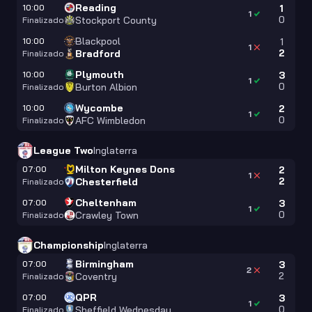
Reading
10:00
1
1
0
Stockport County
Finalizado
Blackpool
10:00
1
1
2
Bradford
Finalizado
Plymouth
10:00
3
1
0
Burton Albion
Finalizado
Wycombe
10:00
2
1
0
AFC Wimbledon
Finalizado
League Two
Inglaterra
Milton Keynes Dons
07:00
2
1
2
Chesterfield
Finalizado
Cheltenham
07:00
3
1
0
Crawley Town
Finalizado
Championship
Inglaterra
Birmingham
07:00
3
2
2
Coventry
Finalizado
QPR
07:00
3
1
0
Sheffield Wednesday
Finalizado