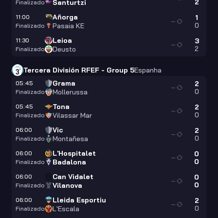
2
Santurtzi
Finalizado
Añorga
11:00
1
—
0
Pasaia KE
Finalizado
Leioa
11:30
3
—
2
Deusto
Finalizado
Tercera División RFEF - Group 5
Espanha
Grama
05:45
2
—
0
Mollerussa
Finalizado
Tona
05:45
2
—
0
Vilassar Mar
Finalizado
Vic
06:00
2
—
0
Montañesa
Finalizado
L'Hospitalet
06:00
0
—
0
Badalona
Finalizado
Can Vidalet
06:00
0
—
0
Vilanova
Finalizado
Lleida Esportiu
06:00
2
—
0
L'Escala
Finalizado