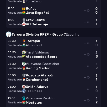
1
Torrellano
Finalizado
Buñol
11:00
0
—
0
Jove Español
Finalizado
Crevillente
11:30
1
—
1
RC Catarroja
Finalizado
Tercera División RFEF - Group 7
Espanha
Torrejón
05:30
1
—
0
Alcorcón II
Finalizado
Trival Valderas
05:30
2
—
3
Alcobendas Sport
Finalizado
Villaverde-Boetticher
05:30
1
—
2
Racing Madrid
Finalizado
Pozuelo Alarcón
06:00
1
—
1
Carabanchel
Finalizado
Unión Adarve
06:00
1
—
0
Las Rozas
Finalizado
Villanueva Pardillo
10:00
1
—
2
Móstoles
Finalizado