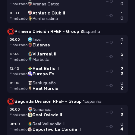
—
0
Arenas Getxo
Finalizado
Athletic Club II
10:30
1
—
0
Ponferradina
Finalizado
Primera División RFEF - Group 2
Espanha
Ibiza
06:00
0
—
1
Eldense
Finalizado
Villarreal II
12:45
3
—
1
Marbella
Finalizado
Real Betis II
12:45
2
—
2
Europa Fc
Finalizado
Sanluqueño
15:00
0
—
2
Real Murcia
Finalizado
Segunda División RFEF - Group 1
Espanha
Numancia
06:00
1
—
2
Real Oviedo II
Finalizado
Real Valladolid II
06:00
0
—
4
Deportivo La Coruña II
Finalizado