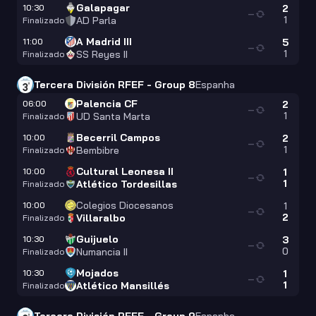
Galapagar
10:30
2
—
1
AD Parla
Finalizado
A Madrid III
11:00
5
—
1
SS Reyes II
Finalizado
Tercera División RFEF - Group 8
Espanha
Palencia CF
06:00
2
—
1
UD Santa Marta
Finalizado
Becerril Campos
10:00
2
—
1
Bembibre
Finalizado
Cultural Leonesa II
10:00
1
—
1
Atlético Tordesillas
Finalizado
Colegios Diocesanos
10:00
1
—
2
Villaralbo
Finalizado
Guijuelo
10:30
3
—
0
Numancia II
Finalizado
Mojados
10:30
1
—
1
Atlético Mansillés
Finalizado