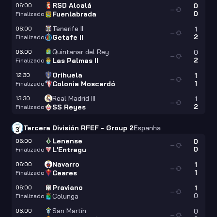
RSD Alcalá
06:00
0
—
0
Fuenlabrada
Finalizado
Tenerife II
06:00
1
—
2
Getafe II
Finalizado
Quintanar del Rey
06:00
0
—
2
Las Palmas II
Finalizado
Orihuela
12:30
1
—
1
Colonia Moscardó
Finalizado
Real Madrid III
13:30
1
—
2
SS Reyes
Finalizado
Tercera División RFEF - Group 2
Espanha
Lenense
06:00
0
—
0
L'Entregu
Finalizado
Navarro
06:00
1
—
1
Ceares
Finalizado
Praviano
06:00
1
—
0
Colunga
Finalizado
San Martín
06:00
0
—