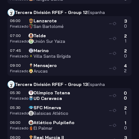
Tercera División RFEF - Group 12
Espanha
Lanzarote
06:00
3
—
0
San Bartolomé
Finalizado
Telde
07:00
2
—
1
Unión Sur Yaiza
Finalizado
Marino
07:45
2
—
0
Villa Santa Brígida
Finalizado
Mensajero
09:00
4
—
2
Arucas
Finalizado
Tercera División RFEF - Group 13
Espanha
Olímpico Totana
05:30
0
—
0
UD Caravaca
Finalizado
SFC Minerva
05:30
2
—
1
Balsicas Atlético
Finalizado
Atlético Pulpileño
06:00
1
—
0
El Palmar
Finalizado
Real Murcia II
06:00
3