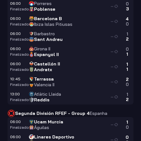
Porreres
06:00
0
—
3
Poblense
Finalizado
Barcelona B
06:00
4
—
0
Ibiza Islas Pitiusas
Finalizado
Barbastro
06:00
1
—
2
Sant Andreu
Finalizado
Girona II
06:00
0
—
1
Espanyol II
Finalizado
Castellón II
06:00
1
—
1
Andratx
Finalizado
Terrassa
10:45
2
—
0
Valencia II
Finalizado
Atlètic Lleida
13:00
1
—
2
Reddis
Finalizado
Segunda División RFEF - Group 4
Espanha
Ucam Murcia
06:00
1
—
0
Águilas
Finalizado
Linares Deportivo
06:00
0
—